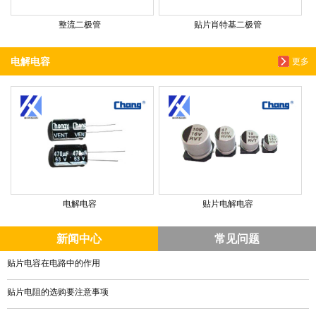
整流二极管
贴片肖特基二极管
电解电容
更多
电解电容
贴片电解电容
新闻中心
常见问题
贴片电容在电路中的作用
贴片电阻的选购要注意事项