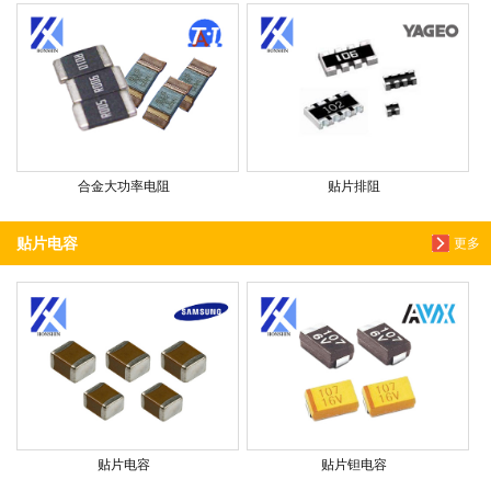
合金大功率电阻
贴片排阻
贴片电容
更多
贴片电容
贴片钽电容