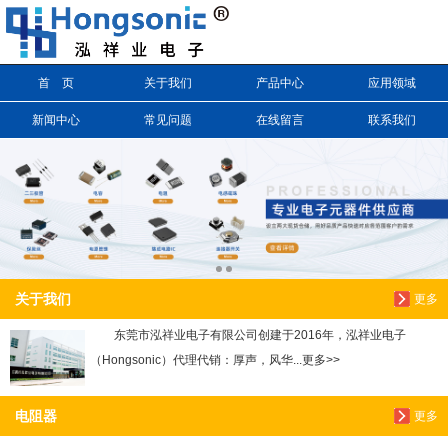
信息搜索
首 页
关于我们
产品中心
应用领域
搜索
新闻中心
常见问题
在线留言
联系我们
关于我们
更多
东莞市泓祥业电子有限公司创建于2016年，泓祥业电子
（Hongsonic）代理代销：厚声，风华...更多>>
电阻器
更多