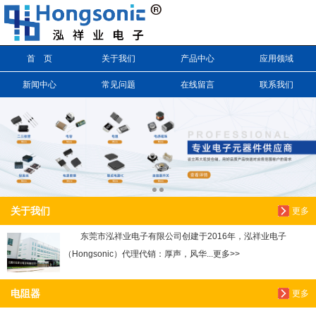
信息搜索
首 页
关于我们
产品中心
应用领域
搜索
新闻中心
常见问题
在线留言
联系我们
关于我们
更多
东莞市泓祥业电子有限公司创建于2016年，泓祥业电子
（Hongsonic）代理代销：厚声，风华...更多>>
电阻器
更多