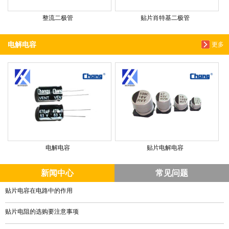
整流二极管
贴片肖特基二极管
电解电容
更多
电解电容
贴片电解电容
新闻中心
常见问题
贴片电容在电路中的作用
贴片电阻的选购要注意事项