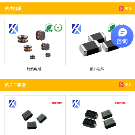
贴片电感
更多
绕线电感
贴片磁珠
贴片二极管
更多