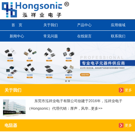
信息搜索
首 页
关于我们
产品中心
应用领域
搜索
新闻中心
常见问题
在线留言
联系我们
关于我们
更多
东莞市泓祥业电子有限公司创建于2016年，泓祥业电子
（Hongsonic）代理代销：厚声，风华...更多>>
电阻器
更多