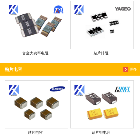
合金大功率电阻
贴片排阻
贴片电容
更多
贴片电容
贴片钽电容