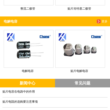
整流二极管
贴片肖特基二极管
电解电容
更多
电解电容
贴片电解电容
新闻中心
常见问题
贴片电容在电路中的作用
贴片电阻的选购要注意事项