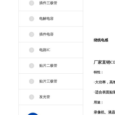
插件三极管
电解电容
插件电容
绕线电感
电路IC
厂家直销C
贴片二极管
特性：
贴片三极管
·大功率，高
·适合表面贴
发光管
用途：
录像机、液